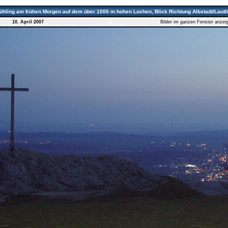
rühling am frühen Morgen auf dem über 1000 m hohen Lochen, Blick Richtung Albstadt/Lautl
10. April 2007
Bilder im ganzen Fenster anzei