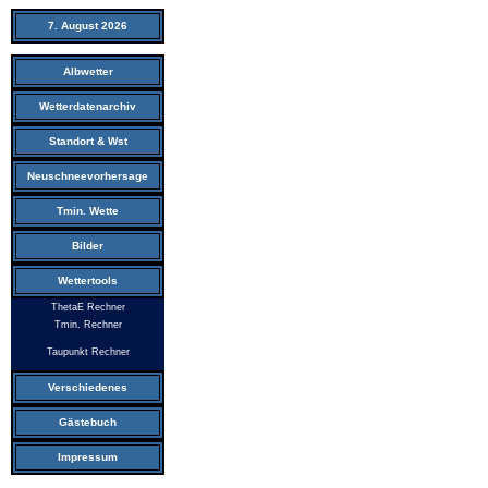
7. August 2026
Albwetter
Wetterdatenarchiv
Standort & Wst
Neuschneevorhersage
Tmin. Wette
Bilder
Wettertools
ThetaE Rechner
Tmin. Rechner
Taupunkt Rechner
Verschiedenes
Gästebuch
Impressum